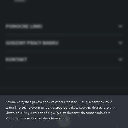
POMOCNE LINKI
GODZINY PRACY BANKU
KONTAKT
Odwiedzin: 156641
Strona korzysta z plików cookies w celu realizacji usług. Możesz określić
warunki przechowywania lub dostępu do plików cookies klikając przycisk
Online: 6
Ustawienia. Aby dowiedzieć się więcej zachęcamy do zapoznania się z
Polityką Cookies oraz Polityką Prywatności.
ZAPISZ WYBRANE