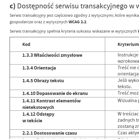
c)
Dostępność serwisu transakcyjnego w 
Serwis transakcyjny jest częściowo zgodny z wytycznymi, które wynik
gospodarcze oraz z wytycznych
WCAG 2.2
.
Serwis transakcyjny spełnia kryteria sukcesu wskazane w wytycznych
Kod
Kryterium
1.3.3 Właściwości zmysłowe
Instrukcje
wzrokowa l
1.3.4 Orientacja
Treść nie 
orientacja
1.4.5 Obrazy tekstu
Jeśli wyko
tekstu.
1.4.10 Dopasowanie do ekranu
Treść moż
1.4.11 Kontrast elementów
Wizualna 
nietekstowych
1.4.12 Odstępy
W treścia
żadnych tr
w tekście
zostaną zm
2.2.1 Dostosowanie czasu
Czas akty