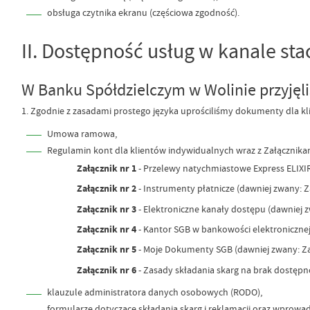
obsługa czytnika ekranu (częściowa zgodność).
II. Dostępność usług w kanale st
W Banku Spółdzielczym w Wolinie przyjęli
1. Zgodnie z zasadami prostego języka uprościliśmy dokumenty dla kl
Umowa ramowa,
Regulamin kont dla klientów indywidualnych wraz z Załącznika
Załącznik nr 1
- Przelewy natychmiastowe Express ELIXIR
Załącznik nr 2
- Instrumenty płatnicze (dawniej zwany:
Załącznik nr 3
- Elektroniczne kanały dostępu (dawniej
Załącznik nr 4
- Kantor SGB w bankowości elektronicznej
Załącznik nr 5
- Moje Dokumenty SGB (dawniej zwany: Z
Załącznik nr 6
- Zasady składania skarg na brak dostępn
klauzule administratora danych osobowych (RODO),
formularze dotyczące składania skarg i reklamacji oraz wprowa