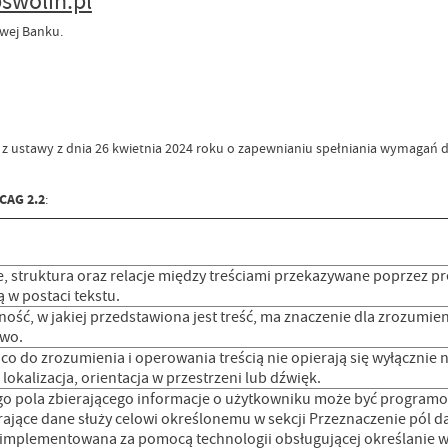
swolin.pl
wej Banku.
ą z ustawy z dnia 26 kwietnia 2024 roku o zapewnianiu spełniania wymagań
CAG 2.2
:
e, struktura oraz relacje między treściami przekazywane poprzez
ją w postaci tekstu.
jność, w jakiej przedstawiona jest treść, ma znaczenie dla zrozumi
wo.
 co do zrozumienia i operowania treścią nie opierają się wyłącznie n
okalizacja, orientacja w przestrzeni lub dźwięk.
go pola zbierającego informacje o użytkowniku może być programo
erające dane służy celowi określonemu w sekcji Przeznaczenie pól 
st implementowana za pomocą technologii obsługującej określanie 