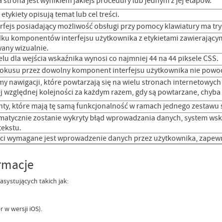
 strona jest wynikiem jakiejś procedury lub jednym z jej etapów.
 etykiety opisują temat lub cel treści.
rfejs posiadający możliwość obsługi przy pomocy klawiatury ma tryb
u komponentów interfejsu użytkownika z etykietami zawierającymi t
any wizualnie.
lu dla wejścia wskaźnika wynosi co najmniej 44 na 44 piksele CSS.
 fokusu przez dowolny komponent interfejsu użytkownika nie powo
y nawigacji, które powtarzają się na wielu stronach internetowyc
j względnej kolejności za każdym razem, gdy są powtarzane, chyba 
y, które mają tę samą funkcjonalność w ramach jednego zestawu s
omatycznie zostanie wykryty błąd wprowadzania danych, system wsk
tekstu.
ści wymagane jest wprowadzenie danych przez użytkownika, zapewnio
ormacje
systujących takich jak:
 w wersji iOS).