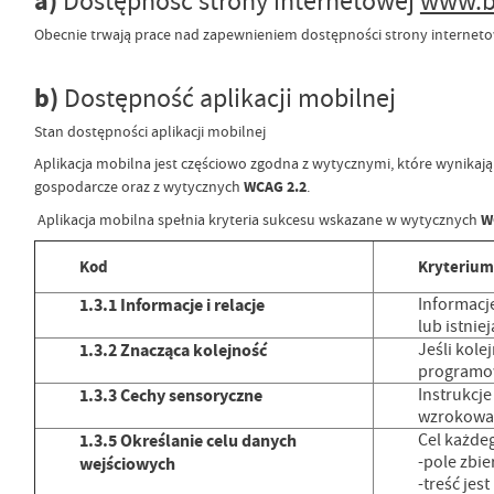
a)
Dostępność strony internetowej
www.b
Obecnie trwają prace nad zapewnieniem dostępności strony interneto
b)
Dostępność aplikacji mobilnej
Stan dostępności aplikacji mobilnej
Aplikacja mobilna jest częściowo zgodna z wytycznymi, które wynikaj
gospodarcze oraz z wytycznych
WCAG 2.2
.
Aplikacja mobilna spełnia kryteria sukcesu wskazane w wytycznych
W
Kod
Kryterium
1.3.1 Informacje i relacje
Informacj
lub istnie
1.3.2 Znacząca kolejność
Jeśli kole
programo
1.3.3 Cechy sensoryczne
Instrukcje
wzrokowa l
1.3.5 Określanie celu danych
Cel każde
-pole zbi
wejściowych
-treść je