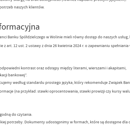
otrzeb naszych klientów.
nformacyjna
ienci Banku Spółdzielczego w Wolinie mieli równy dostęp do naszych usług,
z art. 12 ust. 2 ustawy z dnia 26 kwietnia 2024 r. o zapewnianiu spełnia
dpowiedni kontrast oraz odstępy między literami, wierszami i akapitami,
acji bankowej”.
acujemy według standardu prostego języka, który rekomenduje Związek Ban
macje (na przykład: stawki oprocentowania, stawki prowizji czy kursy walu
ygodną do czytania.
akiej potrzeby. Dokumenty udostępnimy w formach, które są dostępne dla o