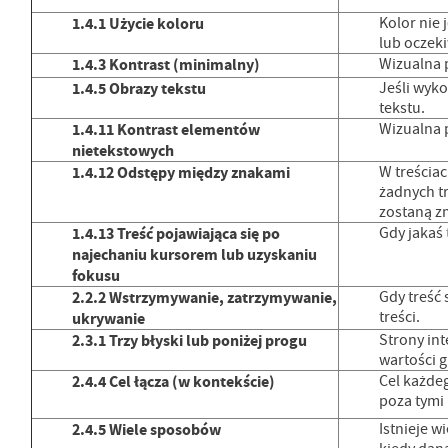
1.4.1 Użycie koloru
Kolor nie
lub oczek
1.4.3 Kontrast (minimalny)
Wizualna 
1.4.5 Obrazy tekstu
Jeśli wyko
tekstu.
1.4.11 Kontrast elementów
Wizualna 
nietekstowych
1.4.12 Odstępy między znakami
W treścia
żadnych tr
zostaną zm
1.4.13 Treść pojawiająca się po
Gdy jakaś 
najechaniu kursorem lub uzyskaniu
fokusu
2.2.2 Wstrzymywanie, zatrzymywanie,
Gdy treść 
treści.
ukrywanie
2.3.1 Trzy błyski lub poniżej progu
Strony int
wartości 
2.4.4 Cel łącza
(w kontekście)
Cel każde
poza tymi 
2.4.5 Wiele sposobów
Istnieje w