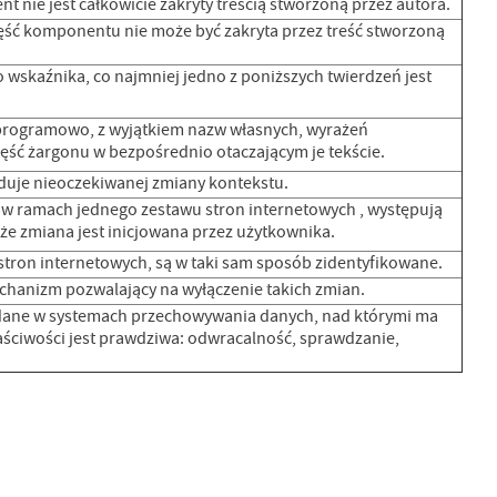
nie jest całkowicie zakryty treścią stworzoną przez autora.
ęść komponentu nie może być zakryta przez treść stworzoną
skaźnika, co najmniej jedno z poniższych twierdzeń jest
ny programowo, z wyjątkiem nazw własnych, wyrażeń
zęść żargonu w bezpośrednio otaczającym je tekście.
duje nieoczekiwanej zmiany kontekstu.
h w ramach jednego zestawu stron internetowych , występują
że zmiana jest inicjowana przez użytkownika.
tron internetowych, są w taki sam sposób zidentyfikowane.
echanizm pozwalający na wyłączenie takich zmian.
 dane w systemach przechowywania danych, nad którymi ma
łaściwości jest prawdziwa: odwracalność, sprawdzanie,