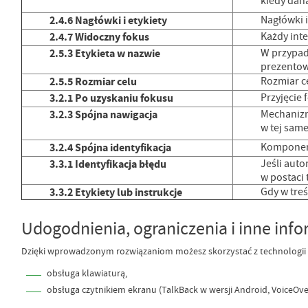
kiedy dana
2.4.6 Nagłówki i etykiety
Nagłówki i
2.4.7 Widoczny fokus
Każdy inte
2.5.3 Etykieta w nazwie
W przypadk
prezentow
2.5.5 Rozmiar celu
Rozmiar ce
3.2.1 Po uzyskaniu fokusu
Przyjęcie
3.2.3 Spójna nawigacja
Mechanizm
w tej same
3.2.4 Spójna identyfikacja
Komponent
3.3.1 Identyfikacja błędu
Jeśli aut
w postaci 
3.3.2 Etykiety lub instrukcje
Gdy w tre
Udogodnienia, ograniczenia i inne inf
Dzięki wprowadzonym rozwiązaniom możesz skorzystać z technologii a
obsługa klawiaturą,
obsługa czytnikiem ekranu (TalkBack w wersji Android, VoiceOver