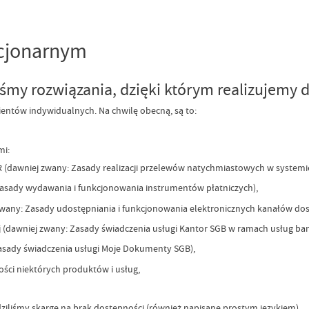
acjonarnym
śmy rozwiązania, dzięki którym realizujemy 
ientów indywidualnych. Na chwilę obecną, są to:
mi:
 (dawniej zwany: Zasady realizacji przelewów natychmiastowych w systemie
 Zasady wydawania i funkcjonowania instrumentów płatniczych),
 zwany: Zasady udostępniania i funkcjonowania elektronicznych kanałów dos
 (dawniej zwany: Zasady świadczenia usługi Kantor SGB w ramach usług ban
asady świadczenia usługi Moje Dokumenty SGB),
ości niektórych produktów i usług,
dziliśmy skargę na brak dostępności (również napisane prostym językiem).