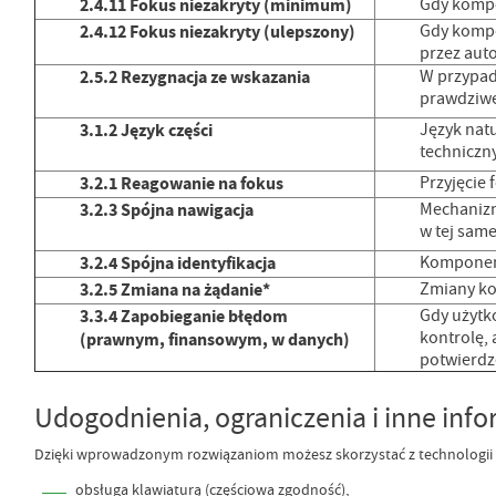
2.4.11 Fokus niezakryty (minimum)
Gdy kompon
2.4.12 Fokus niezakryty (ulepszony)
Gdy kompo
przez auto
2.5.2 Rezygnacja ze wskazania
W przypad
prawdziwe:
3.1.2 Język części
Język natu
techniczny
3.2.1 Reagowanie na fokus
Przyjęcie
3.2.3 Spójna nawigacja
Mechanizm
w tej same
3.2.4 Spójna identyfikacja
Komponent
3.2.5 Zmiana na żądanie*
Zmiany ko
3.3.4 Zapobieganie błędom
Gdy użytk
kontrolę, 
(prawnym, finansowym, w danych)
potwierdz
Udogodnienia, ograniczenia i inne inf
Dzięki wprowadzonym rozwiązaniom możesz skorzystać z technologii a
obsługa klawiaturą (częściowa zgodność),