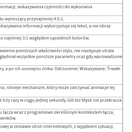
nformacji, wskazywania czynności do wykonania
tu wynoszący przynajmniej 4.5:1.
kazywania informacji wykorzystuje się tekst, a nie obraz
o najmniej 3:1 względem sąsiednich kolorów.
ienie poniższych właściwości stylu, nie następuje utrata
uwzględniał wszystkie poniższe parametry oraz gdy wprowadzone
ry, a po ich usunięciu znika: Odrzucenie; Wskazywane; Trwałe.
na, istnieje mechanizm, który może zatrzymać animacje tej
ż trzy razy w ciągu jednej sekundy, lub też błysk nie przekracza
stu łącza wraz z programowo określonym kontekstem łącza,
kowników.
owej w zestawie stron internetowych, z wyjątkiem sytuacji,