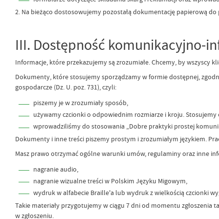
2. Na bieżąco dostosowujemy pozostałą dokumentację papierową do p
III. Dostępność komunikacyjno-i
Informacje, które przekazujemy są zrozumiałe. Chcemy, by wszyscy kl
Dokumenty, które stosujemy sporządzamy w formie dostępnej, zgodnie 
gospodarcze (Dz. U. poz. 731), czyli:
piszemy je w zrozumiały sposób,
używamy czcionki o odpowiednim rozmiarze i kroju. Stosujemy o
wprowadziliśmy do stosowania „Dobre praktyki prostej komunik
Dokumenty i inne treści piszemy prostym i zrozumiałym językiem. Pr
Masz prawo otrzymać ogólne warunki umów, regulaminy oraz inne infor
nagranie audio,
nagranie wizualne treści w Polskim Języku Migowym,
wydruk w alfabecie Braille'a lub wydruk z wielkością czcionki w
Takie materiały przygotujemy w ciągu 7 dni od momentu zgłoszenia t
w zgłoszeniu.