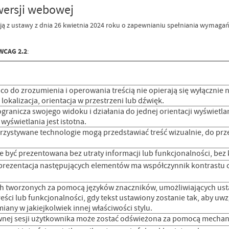
wersji webowej
ają z ustawy z dnia 26 kwietnia 2024 roku o zapewnianiu spełniania wymag
WCAG 2.2
:
 co do zrozumienia i operowania treścią nie opierają się wyłącznie n
okalizacja, orientacja w przestrzeni lub dźwięk.
ogranicza swojego widoku i działania do jednej orientacji wyświetla
 wyświetlania jest istotna.
rzystywane technologie mogą przedstawiać treść wizualnie, do prze
e być prezentowana bez utraty informacji lub funkcjonalności, be
prezentacja następujących elementów ma współczynnik kontrastu c
ch tworzonych za pomocą języków znaczników, umożliwiających ustaw
eści lub funkcjonalności, gdy tekst ustawiony zostanie tak, aby 
iany w jakiejkolwiek innej właściwości stylu.
wnej sesji użytkownika może zostać odświeżona za pomocą mecha