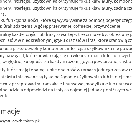
ent interfejsu użytkownika otrzymuje fokus klawiatury, komponent 
nent interfejsu użytkownika otrzymuje fokus klawiatury, żadna cz
ra.
ku funkcjonalności, które są wywoływane za pomocą pojedynczego w
 Brak zdarzenia w górę; przerwanie; cofnięcie; przywrócenie.
ralny każdej części lub frazy zawartej w treści może być określo
ch, słów w nieokreślonym języku oraz słów i fraz, które stanowią c
 fokusu przez dowolny komponent interfejsu użytkownika nie powo
y nawigacji, które powtarzają się na wielu stronach internetowyc
j względnej kolejności za każdym razem, gdy są powtarzane, chyba 
y, które mają tę samą funkcjonalność w ramach jednego zestawu s
ntekstu inicjowane są tylko na żądanie użytkownika lub istnieje m
ownik przeprowadza transakcje finansowe, modyfikuje lub usuwa
albo udziela odpowiedzi na testy co najmniej jedna z poniższych w
enie.
ormacje
systujących takich jak: