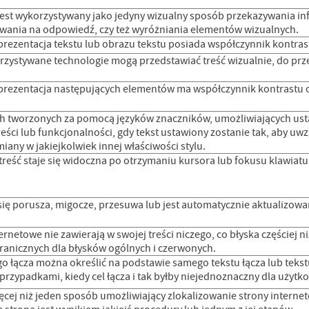
 jest wykorzystywany jako jedyny wizualny sposób przekazywania i
iwania na odpowiedź, czy też wyróżniania elementów wizualnych.
prezentacja tekstu lub obrazu tekstu posiada współczynnik kontras
rzystywane technologie mogą przedstawiać treść wizualnie, do prze
prezentacja następujących elementów ma współczynnik kontrastu c
ch tworzonych za pomocą języków znaczników, umożliwiających ustaw
eści lub funkcjonalności, gdy tekst ustawiony zostanie tak, aby 
iany w jakiejkolwiek innej właściwości stylu.
treść staje się widoczna po otrzymaniu kursora lub fokusu klawiatu
się porusza, migocze, przesuwa lub jest automatycznie aktualizowa
ernetowe nie zawierają w swojej treści niczego, co błyska częściej ni
granicznych dla błysków ogólnych i czerwonych.
go łącza można określić na podstawie samego tekstu łącza lub tek
przypadkami, kiedy cel łącza i tak byłby niejednoznaczny dla użyt
ięcej niż jeden sposób umożliwiający zlokalizowanie strony internet